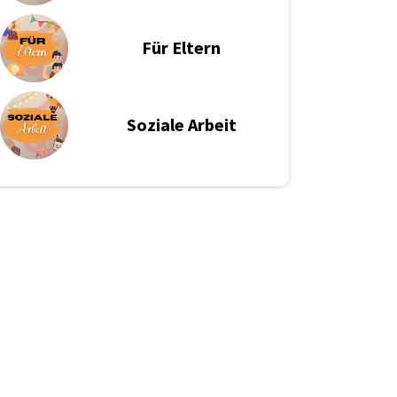
F
ür Eltern
S
oziale Arbeit