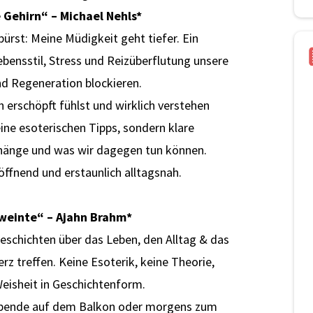
 Gehirn“ – Michael Nehls
*
ürst: Meine Müdigkeit geht tiefer. Ein
Lebensstil, Stress und Reizüberflutung unsere
nd Regeneration blockieren.
h erschöpft fühlst und wirklich verstehen
eine esoterischen Tipps, sondern klare
änge und was wir dagegen tun können.
öffnend und erstaunlich alltagsnah.
 weinte“ – Ajahn Brahm
*
Geschichten über das Leben, den Alltag & das
erz treffen. Keine Esoterik, keine Theorie,
eisheit in Geschichtenform.
abende auf dem Balkon oder morgens zum