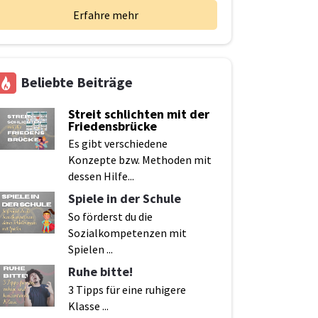
Erfahre mehr
Beliebte Beiträge
Streit
schlichten mit der
Friedensbrücke
Es
gibt verschiedene
Konzepte bzw. Methoden mit
dessen Hilfe...
S
piele in der Schule
So
förderst du die
Sozialkompetenzen mit
Spielen ...
R
uhe bitte!
3 Tipps für eine ruhigere
Klasse ...